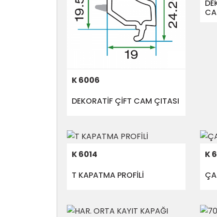
DE
CA
K 6006
DEKORATİF ÇİFT CAM ÇITASI
K 6014
K 
T KAPATMA PROFİLİ
ÇA