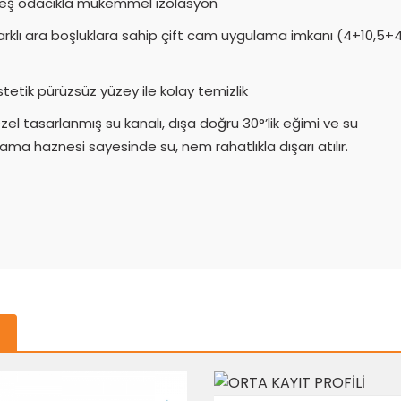
eş odacıkla mükemmel izolasyon
arklı ara boşluklara sahip çift cam uygulama imkanı (4+10,5+
stetik pürüzsüz yüzey ile kolay temizlik
zel tasarlanmış su kanalı, dışa doğru 30°’lik eğimi ve su
ama haznesi sayesinde su, nem rahatlıkla dışarı atılır.