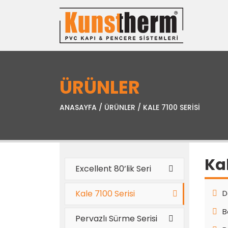
ÜRÜNLER
ANASAYFA
/
ÜRÜNLER
/
KALE 7100 SERISI
Kal
Excellent 80’lik Seri
Kale 7100 Serisi
D
B
Pervazlı Sürme Serisi