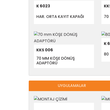
K 6023
KK
HAR. ORTA KAYIT KAPAĞI
70
K 
KKS 006
80 
70 MM KÖŞE DÖNÜŞ
ADAPTÖRÜ
UYGULAMALAR